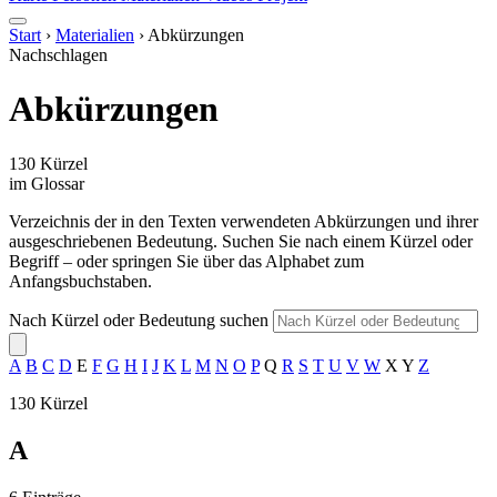
Start
›
Materialien
›
Abkürzungen
Nachschlagen
Abkürzungen
130
Kürzel
im Glossar
Verzeichnis der in den Texten verwendeten Abkürzungen und ihrer
ausgeschriebenen Bedeutung. Suchen Sie nach einem Kürzel oder
Begriff – oder springen Sie über das Alphabet zum
Anfangsbuchstaben.
Nach Kürzel oder Bedeutung suchen
A
B
C
D
E
F
G
H
I
J
K
L
M
N
O
P
Q
R
S
T
U
V
W
X
Y
Z
130 Kürzel
A