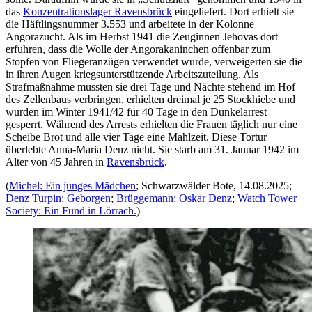
das
Konzentrationslager Ravensbrück
eingeliefert. Dort erhielt sie
die Häftlingsnummer 3.553 und arbeitete in der Kolonne
Angorazucht. Als im Herbst 1941 die Zeuginnen Jehovas dort
erfuhren, dass die Wolle der Angorakaninchen offenbar zum
Stopfen von Fliegeranzügen verwendet wurde, verweigerten sie die
in ihren Augen kriegsunterstützende Arbeitszuteilung. Als
Strafmaßnahme mussten sie drei Tage und Nächte stehend im Hof
des Zellenbaus verbringen, erhielten dreimal je 25 Stockhiebe und
wurden im Winter 1941/42 für 40 Tage in den Dunkelarrest
gesperrt. Während des Arrests erhielten die Frauen täglich nur eine
Scheibe Brot und alle vier Tage eine Mahlzeit. Diese Tortur
überlebte Anna-Maria Denz nicht. Sie starb am 31. Januar 1942 im
Alter von 45 Jahren in
Ravensbrück
.
(
Michel: Ein junges Mädchen
; Schwarzwälder Bote, 14.08.2025;
Denz Turpin: Geborgen
;
Brüggemann: Oskar Denz
;
Watch Tower
Society: Ein Fund in Lörrach.
)