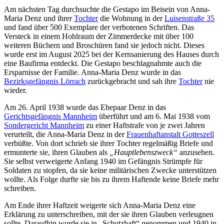
Am nächsten Tag durchsuchte die Gestapo im Beisein von Anna-
Maria Denz und ihrer
Tochter
die Wohnung in der
Luisenstraße 35
und fand über 500 Exemplare der verbotenen Schriften. Das
Versteck in einem Hohlraum der Zimmerdecke mit über 100
weiteren Büchern und Broschüren fand sie jedoch nicht. Dieses
wurde erst im August 2025 bei der Kernsanierung des Hauses durch
eine Baufirma entdeckt. Die Gestapo beschlagnahmte auch die
Ersparnisse der Familie. Anna-Maria Denz wurde in das
Bezirksgefängnis Lörrach
zurückgebracht und sah ihre
Tochter
nie
wieder.
Am 26. April 1938 wurde das Ehepaar Denz in das
Gerichtsgefängnis Mannheim
überführt und am 6. Mai 1938 vom
Sondergericht Mannheim
zu einer Haftstrafe von je zwei Jahren
verurteilt, die Anna-Maria Denz in der
Frauenhaftanstalt Gotteszell
verbüßte. Von dort schrieb sie ihrer Tochter regelmäßig Briefe und
ermunterte sie, ihren Glauben als
„Hauptlebenszweck“
anzusehen.
Sie selbst verweigerte Anfang 1940 im Gefängnis Strümpfe für
Soldaten zu stopfen, da sie keine militärischen Zwecke unterstützen
wollte. Als Folge durfte sie bis zu ihrem Haftende keine Briefe mehr
schreiben.
Am Ende ihrer Haftzeit weigerte sich Anna-Maria Denz eine
Erklärung zu unterschreiben, mit der sie ihren Glauben verleugnen
sollte. Daraufhin wurde sie in „Schutzhaft“ genommen und 1940 in