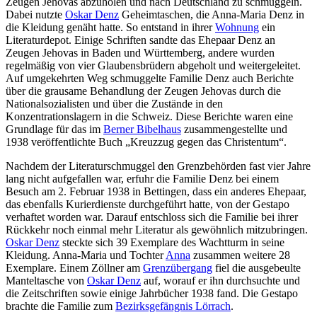
Zeugen Jehovas abzuholen und nach Deutschland zu schmuggeln.
Dabei nutzte
Oskar Denz
Geheimtaschen, die Anna-Maria Denz in
die Kleidung genäht hatte. So entstand in ihrer
Wohnung
ein
Literaturdepot. Einige Schriften sandte das Ehepaar Denz an
Zeugen Jehovas in Baden und Württemberg, andere wurden
regelmäßig von vier Glaubensbrüdern abgeholt und weitergeleitet.
Auf umgekehrten Weg schmuggelte Familie Denz auch Berichte
über die grausame Behandlung der Zeugen Jehovas durch die
Nationalsozialisten und über die Zustände in den
Konzentrationslagern in die Schweiz. Diese Berichte waren eine
Grundlage für das im
Berner Bibelhaus
zusammengestellte und
1938 veröffentlichte Buch „Kreuzzug gegen das Christentum“.
Nachdem der Literaturschmuggel den Grenzbehörden fast vier Jahre
lang nicht aufgefallen war, erfuhr die Familie Denz bei einem
Besuch am 2. Februar 1938 in Bettingen, dass ein anderes Ehepaar,
das ebenfalls Kurierdienste durchgeführt hatte, von der Gestapo
verhaftet worden war. Darauf entschloss sich die Familie bei ihrer
Rückkehr noch einmal mehr Literatur als gewöhnlich mitzubringen.
Oskar Denz
steckte sich 39 Exemplare des Wachtturm in seine
Kleidung. Anna-Maria und Tochter
Anna
zusammen weitere 28
Exemplare. Einem Zöllner am
Grenzübergang
fiel die ausgebeulte
Manteltasche von
Oskar Denz
auf, worauf er ihn durchsuchte und
die Zeitschriften sowie einige Jahrbücher 1938 fand. Die Gestapo
brachte die Familie zum
Bezirksgefängnis Lörrach
.