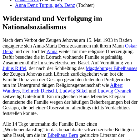
Anna Denz Turpin, geb. Denz
(Tochter)
Widerstand und Verfolgung im
Nationalsozialismus
Nach dem Verbot der Zeugen Jehovas am 15. Mai 1933 in Baden
engagierte sich Anna-Maria Denz zusammen mit ihrem Mann
Oskar
Denz
und der Tochter
Anna
weiter für ihre religiöse Überzeugung.
Dafür besuchte die in Lörrach wohnende Familie regelmäßig
Zusammenkünfte im schweizerischen Basel. Auf Vermittlung von
Julius Riffel
, der nach der Schließung des
Magdeburger Bibelhauses
der Zeugen Jehovas nach Lörrach zurückgekehrt war, bot die
Familie Denz von der Gestapo gesuchten leitenden Predigern der
nun im Untergrund tätigen Religionsgemeinschaft wie
Albert
Wandres
,
Heinrich Dietschi
,
Ludwig Stikel
und
Ludwig Cyranek
zeitweilig Unterkunft. Ein im gleichen Haus lebendes Ehepaar
denunzierte die Familie wegen der häufigen Beherbergungen bei der
Gestapo, die bei einer Observation allerdings nichts Verdächtiges
feststellen konnte.
Alle 14 Tage unternahm die Familie Denz einen
„Wochenendausflug“ in das benachbarte schweizerische Bettingen
nahe Basel, um die im
Bibelhaus Bern
gedruckte Literatur der