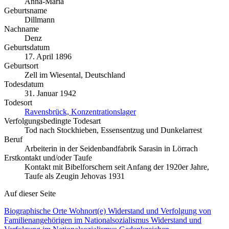
Anna-Maria
Geburtsname
Dillmann
Nachname
Denz
Geburtsdatum
17. April 1896
Geburtsort
Zell im Wiesental, Deutschland
Todesdatum
31. Januar 1942
Todesort
Ravensbrück, Konzentrationslager
Verfolgungsbedingte Todesart
Tod nach Stockhieben, Essensentzug und Dunkelarrest
Beruf
Arbeiterin in der Seidenbandfabrik Sarasin in Lörrach
Erstkontakt und/oder Taufe
Kontakt mit Bibelforschern seit Anfang der 1920er Jahre,
Taufe als Zeugin Jehovas 1931
Auf dieser Seite
Biographische Orte
Wohnort(e)
Widerstand und Verfolgung von
Familienangehörigen im Nationalsozialismus
Widerstand und