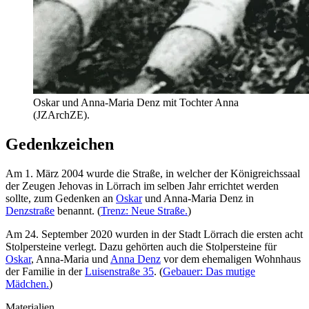
Oskar und Anna-Maria Denz mit Tochter Anna
(JZArchZE).
Gedenkzeichen
Am 1. März 2004 wurde die Straße, in welcher der Königreichssaal
der Zeugen Jehovas in Lörrach im selben Jahr errichtet werden
sollte, zum Gedenken an
Oskar
und Anna-Maria Denz in
Denzstraße
benannt. (
Trenz: Neue Straße.
)
Am 24. September 2020 wurden in der Stadt Lörrach die ersten acht
Stolpersteine verlegt. Dazu gehörten auch die Stolpersteine für
Oskar
, Anna-Maria und
Anna Denz
vor dem ehemaligen Wohnhaus
der Familie in der
Luisenstraße 35
. (
Gebauer: Das mutige
Mädchen.
)
Materialien